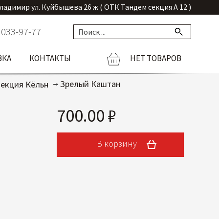
Владимир ул. Куйбышева 26 ж ( ОТК Тандем секция А 12 )
 033-97-77
ВКА
КОНТАКТЫ
НЕТ ТОВАРОВ
Зрелый Каштан
екция Кёльн
700.00 ₽
В корзину