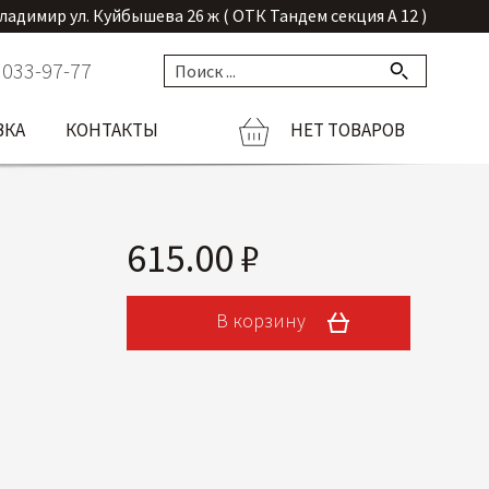
Владимир ул. Куйбышева 26 ж ( ОТК Тандем секция А 12 )
 033-97-77
ВКА
КОНТАКТЫ
НЕТ ТОВАРОВ
615.00 ₽
В корзину