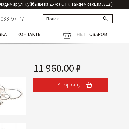
Владимир ул. Куйбышева 26 ж ( ОТК Тандем секция А 12 )
 033-97-77
ВКА
КОНТАКТЫ
НЕТ ТОВАРОВ
11 960.00 ₽
В корзину