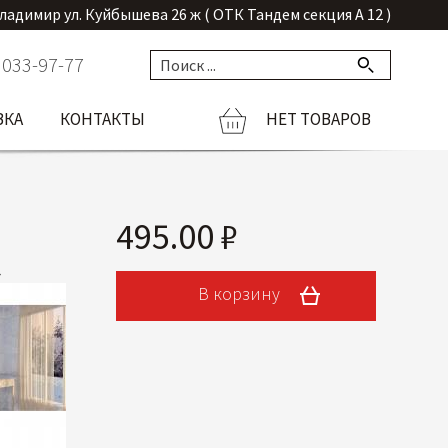
Владимир ул. Куйбышева 26 ж ( ОТК Тандем секция А 12 )
 033-97-77
ВКА
КОНТАКТЫ
НЕТ ТОВАРОВ
495.00 ₽
В корзину