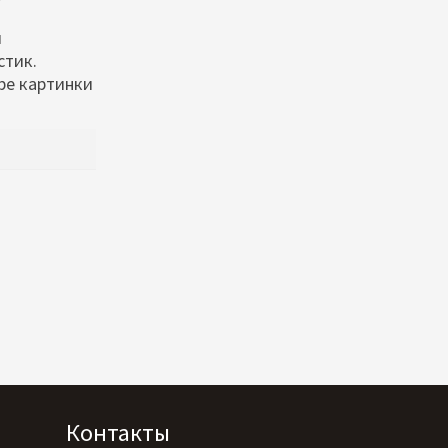
и
стик.
ре картинки
Контакты