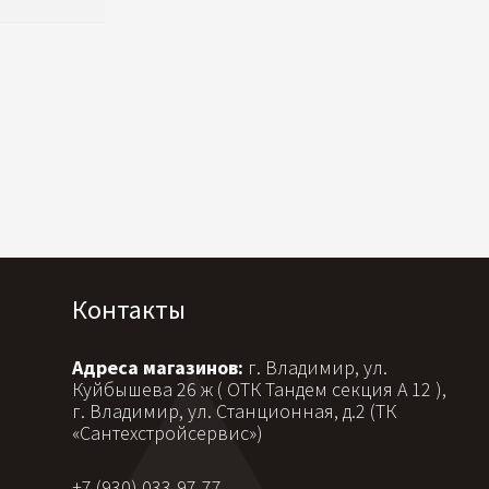
Контакты
Адреса магазинов:
г. Владимир, ул.
Куйбышева 26 ж ( ОТК Тандем секция А 12 ),
г. Владимир, ул. Станционная, д.2 (ТК
«Сантехстройсервис»)
+7 (930) 033-97-77