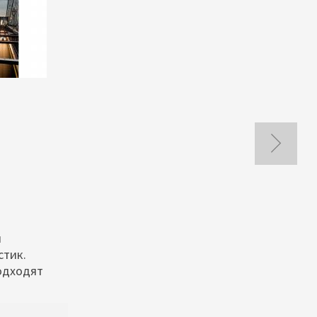
и
стик.
подходят