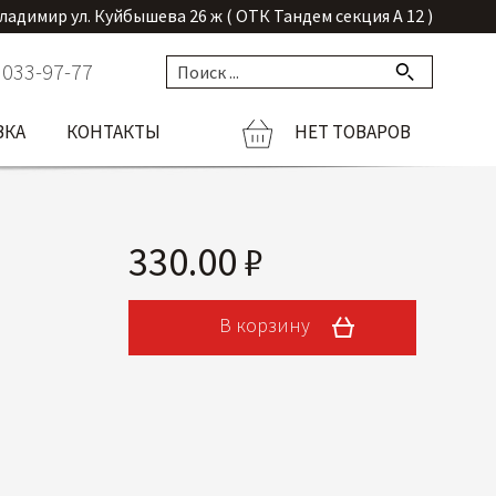
Владимир ул. Куйбышева 26 ж ( ОТК Тандем секция А 12 )
 033-97-77
ВКА
КОНТАКТЫ
НЕТ ТОВАРОВ
330.00 ₽
В корзину