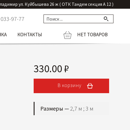
Владимир ул. Куйбышева 26 ж ( ОТК Тандем секция А 12 )
 033-97-77
ВКА
КОНТАКТЫ
НЕТ ТОВАРОВ
330.00 ₽
В корзину
Размеры —
2,7 м ; 3 м