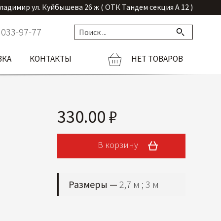
Владимир ул. Куйбышева 26 ж ( ОТК Тандем секция А 12 )
 033-97-77
ВКА
КОНТАКТЫ
НЕТ ТОВАРОВ
330.00 ₽
В корзину
Размеры —
2,7 м ; 3 м