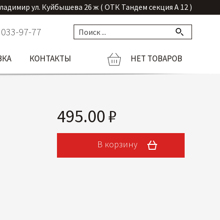
Владимир ул. Куйбышева 26 ж ( ОТК Тандем секция А 12 )
 033-97-77
ВКА
КОНТАКТЫ
НЕТ ТОВАРОВ
495.00 ₽
В корзину