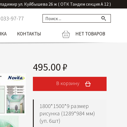
Владимир ул. Куйбышева 26 ж ( ОТК Тандем секция А 12 )
 033-97-77
ВКА
КОНТАКТЫ
НЕТ ТОВАРОВ
495.00 ₽
В корзину
1800*1500*9 размер
рисунка (1289*984 мм)
(уп. 6шт)