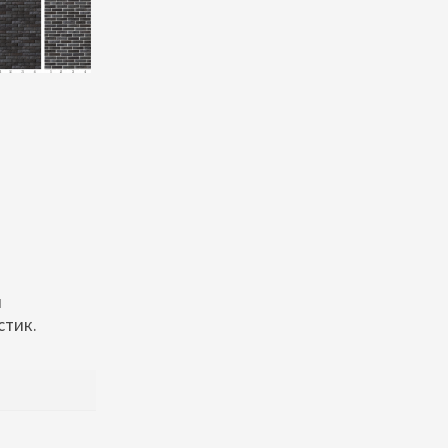
и
стик.