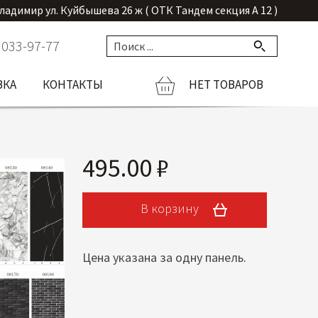
Владимир ул. Куйбышева 26 ж ( ОТК Тандем секция А 12 )
 033-97-77
ВКА
КОНТАКТЫ
НЕТ ТОВАРОВ
495.00 ₽
В корзину
Цена указана за одну панель.