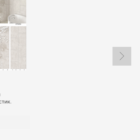
и
стик.