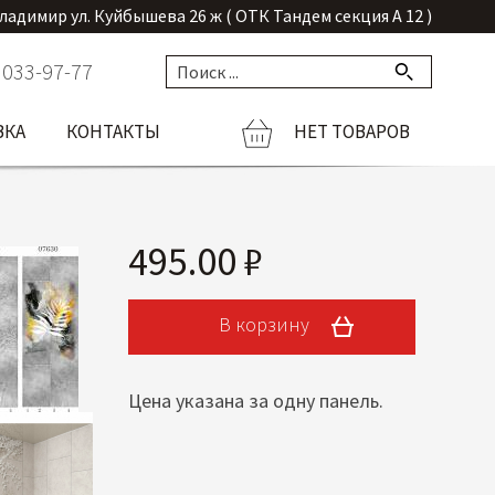
Владимир ул. Куйбышева 26 ж ( ОТК Тандем секция А 12 )
 033-97-77
ВКА
КОНТАКТЫ
НЕТ ТОВАРОВ
495.00 ₽
В корзину
Цена указана за одну панель.