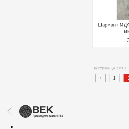
Шармант МДФ
м
В ко
На странице 2 из 2
1