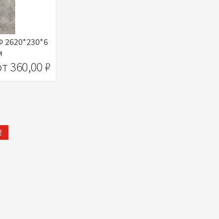
 2620*230*6
м
от 360,00 ₽
рзину
2