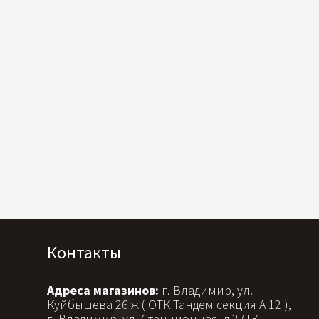
Контакты
Адреса магазинов:
г. Владимир, ул.
Куйбышева 26 ж ( ОТК Тандем секция А 12 ),
г. Владимир, ул. Станционная, д.2 (ТК