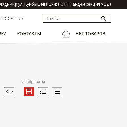
Владимир ул. Куйбышева 26 ж ( ОТК Тандем секция А 12 )
 033-97-77
ВКА
КОНТАКТЫ
НЕТ ТОВАРОВ
Отображать:
Все