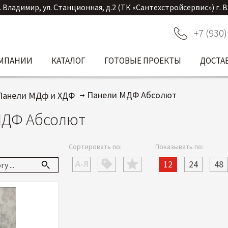
. Владимир, ул. Станционная, д.2 (ТК «Сантехстройсервис») г. 
+7 (930)
ОМПАНИИ
КАТАЛОГ
ГОТОВЫЕ ПРОЕКТЫ
ДОСТА
Панели МДФ Абсолют
Панели МДф и ХДФ
МДФ Абсолют
Сортировать по:
Показывать по:
12
24
48