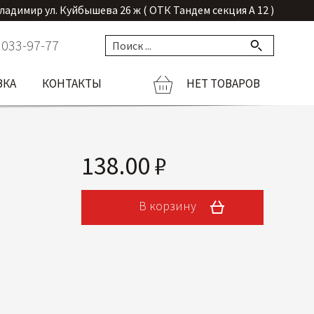
Владимир ул. Куйбышева 26 ж ( ОТК Тандем секция А 12 )
 033-97-77
ВКА
КОНТАКТЫ
НЕТ ТОВАРОВ
138.00 ₽
В корзину