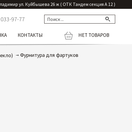
Владимир ул. Куйбышева 26 ж ( ОТК Тандем секция А 12 )
 033-97-77
ВКА
КОНТАКТЫ
НЕТ ТОВАРОВ
Фурнитура для фартуков
екло)