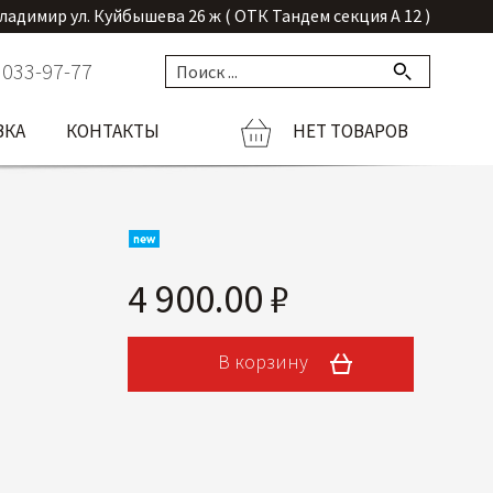
Владимир ул. Куйбышева 26 ж ( ОТК Тандем секция А 12 )
 033-97-77
ВКА
КОНТАКТЫ
НЕТ ТОВАРОВ
4 900.00 ₽
В корзину