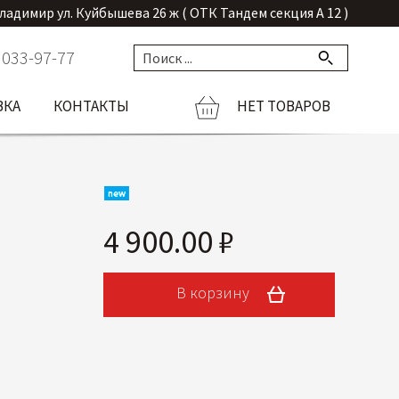
Владимир ул. Куйбышева 26 ж ( ОТК Тандем секция А 12 )
 033-97-77
ВКА
КОНТАКТЫ
НЕТ ТОВАРОВ
4 900.00 ₽
В корзину