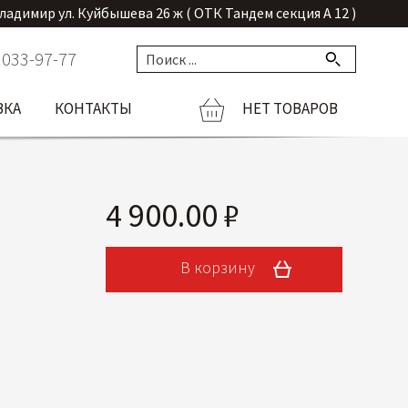
Владимир ул. Куйбышева 26 ж ( ОТК Тандем секция А 12 )
 033-97-77
ВКА
КОНТАКТЫ
НЕТ ТОВАРОВ
4 900.00 ₽
В корзину