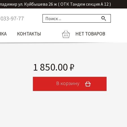
Владимир ул. Куйбышева 26 ж ( ОТК Тандем секция А 12 )
 033-97-77
ВКА
КОНТАКТЫ
НЕТ ТОВАРОВ
1 850.00 ₽
В корзину